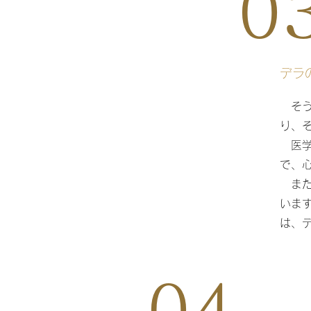
0
デラ
そう
り、
医学
で、
​ 
いま
は、
04